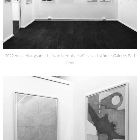
2022 Ausstellungsansicht "von hier bis jetzt" Harald Krämer Galerie, Bad
Ems