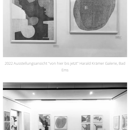
2022 Ausstellungsansicht "von hier bis jetzt" Harald Krämer Galerie, Bad
Ems