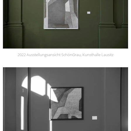
2022 Ausstellungsansicht SchönGrau, Kunsthalle Lausitz