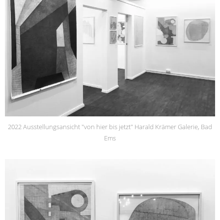
2022 Ausstellungsansicht "von hier bis jetzt" Harald Krämer Galerie, Bad
Ems