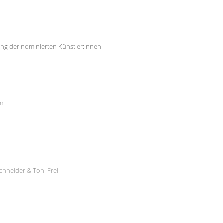
ng der nominierten Künstler:innen
um
Schneider & Toni Frei