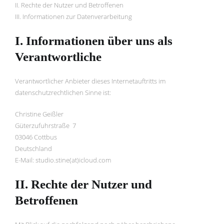
II. Rechte der Nutzer und Betroffenen
III. Informationen zur Datenverarbeitung
I. Informationen über uns als
Verantwortliche
Verantwortlicher Anbieter dieses Internetauftritts im
datenschutzrechtlichen Sinne ist:
Christine Geißler
Güterzufuhrstraße 7
03046 Cottbus
Deutschland
E-Mail: studio.stine(at)icloud.com
II. Rechte der Nutzer und
Betroffenen