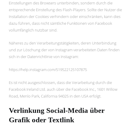
Einstellungen des Browsers unterbinden, sondern durch die
entsprechende Einstellung des Flash-Players. Sollte der Nutzer die
Installation der Cookies verhindern oder einschränken, kann dies
dazu führen, dass nicht sämtliche Funktionen von Facebook
vollumfänglich nutzbar sind.
Näheres zu den Verarbeitungstätigkeiten, deren Unterbindung
und zur Löschung der von Instagram verarbeiteten Daten finden
sich in der Datenrichtlinie von Instagram:
https://help.instagram.com/519522125107875
Es ist nicht ausgeschlossen, dass die Verarbeitung durch die
Facebook Ireland Ltd. auch über die Facebook Inc., 1601 Willow
Road, Menlo Park, California 94025 in den USA erfolgt.
Verlinkung Social-Media über
Grafik oder Textlink