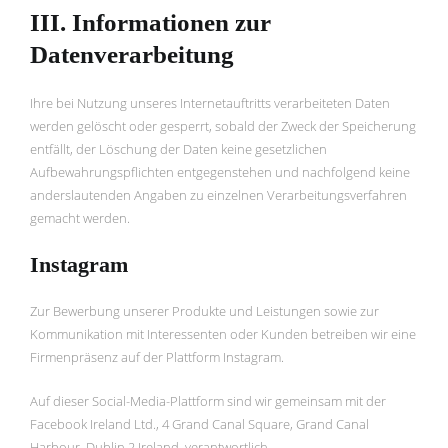
III. Informationen zur
Datenverarbeitung
Ihre bei Nutzung unseres Internetauftritts verarbeiteten Daten
werden gelöscht oder gesperrt, sobald der Zweck der Speicherung
entfällt, der Löschung der Daten keine gesetzlichen
Aufbewahrungspflichten entgegenstehen und nachfolgend keine
anderslautenden Angaben zu einzelnen Verarbeitungsverfahren
gemacht werden.
Instagram
Zur Bewerbung unserer Produkte und Leistungen sowie zur
Kommunikation mit Interessenten oder Kunden betreiben wir eine
Firmenpräsenz auf der Plattform Instagram.
Auf dieser Social-Media-Plattform sind wir gemeinsam mit der
Facebook Ireland Ltd., 4 Grand Canal Square, Grand Canal
Harbour, Dublin 2 Ireland, verantwortlich.